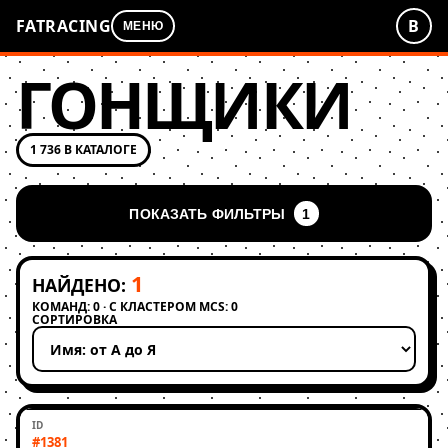
FATRACING
В
МЕНЮ
ГОНЩИКИ
1 736 В КАТАЛОГЕ
ПОКАЗАТЬ ФИЛЬТРЫ
1
1
НАЙДЕНО:
КОМАНД: 0 · С КЛАСТЕРОМ MCS: 0
СОРТИРОВКА
Применить сортировку
#1381