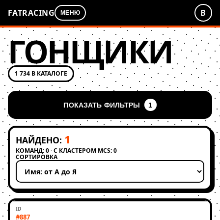
FATRACING
В
МЕНЮ
ГОНЩИКИ
1 734 В КАТАЛОГЕ
ПОКАЗАТЬ ФИЛЬТРЫ
1
1
НАЙДЕНО:
КОМАНД: 0 · С КЛАСТЕРОМ MCS: 0
СОРТИРОВКА
Применить сортировку
#887