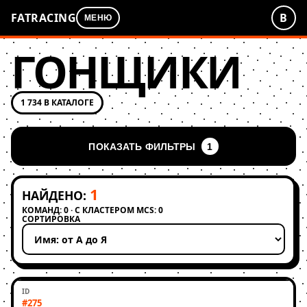
FATRACING
В
МЕНЮ
ГОНЩИКИ
1 734 В КАТАЛОГЕ
ПОКАЗАТЬ ФИЛЬТРЫ
1
1
НАЙДЕНО:
КОМАНД: 0 · С КЛАСТЕРОМ MCS: 0
СОРТИРОВКА
Применить сортировку
#275