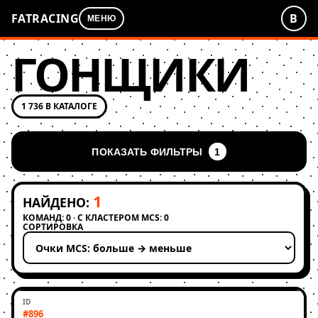
FATRACING
В
МЕНЮ
ГОНЩИКИ
1 736 В КАТАЛОГЕ
ПОКАЗАТЬ ФИЛЬТРЫ
1
1
НАЙДЕНО:
КОМАНД: 0 · С КЛАСТЕРОМ MCS: 0
СОРТИРОВКА
Применить сортировку
#896