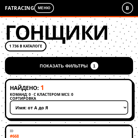
FATRACING
В
МЕНЮ
ГОНЩИКИ
1 736 В КАТАЛОГЕ
ПОКАЗАТЬ ФИЛЬТРЫ
1
1
НАЙДЕНО:
КОМАНД: 0 · С КЛАСТЕРОМ MCS: 0
СОРТИРОВКА
Применить сортировку
#668