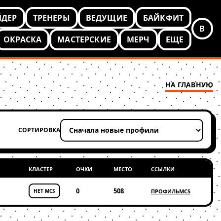
ЙДЕР
ТРЕНЕРЫ
ВЕДУЩИЕ
БАЙКФИТ
В
ОКРАСКА
МАСТЕРСКИЕ
МЕРЧ
ЕЩЕ
НА ГЛАВНУЮ
СОРТИРОВКА
Применить сортировку
КЛАСТЕР
ОЧКИ
МЕСТО
ССЫЛКИ
0
508
НЕТ MCS
ПРОФИЛЬ
MCS