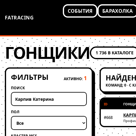
СОБЫТИЯ
БАРАХОЛКА
FATRACING
ГОНЩИКИ
1 736 В КАТАЛОГЕ
ФИЛЬТРЫ
НАЙДЕН
1
АКТИВНО:
КОМАНД: 0 · С 
ПОИСК
ID
ГОНЩ
ПОЛ
КАРП
#668
Профи
КЛАСТЕР MCS