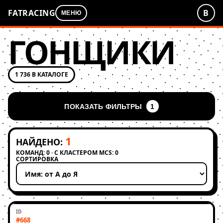
FATRACING
В
МЕНЮ
ГОНЩИКИ
1 736 В КАТАЛОГЕ
ПОКАЗАТЬ ФИЛЬТРЫ
1
1
НАЙДЕНО:
КОМАНД: 0 · С КЛАСТЕРОМ MCS: 0
СОРТИРОВКА
Применить сортировку
#668