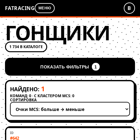
FATRACING
В
МЕНЮ
ГОНЩИКИ
1 734 В КАТАЛОГЕ
ПОКАЗАТЬ ФИЛЬТРЫ
1
1
НАЙДЕНО:
КОМАНД: 0 · С КЛАСТЕРОМ MCS: 0
СОРТИРОВКА
Применить сортировку
#642