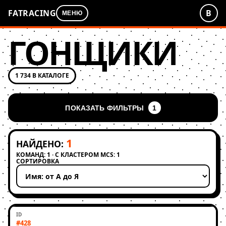
FATRACING
В
МЕНЮ
ГОНЩИКИ
1 734 В КАТАЛОГЕ
ПОКАЗАТЬ ФИЛЬТРЫ
1
1
НАЙДЕНО:
КОМАНД: 1 · С КЛАСТЕРОМ MCS: 1
СОРТИРОВКА
Применить сортировку
#428