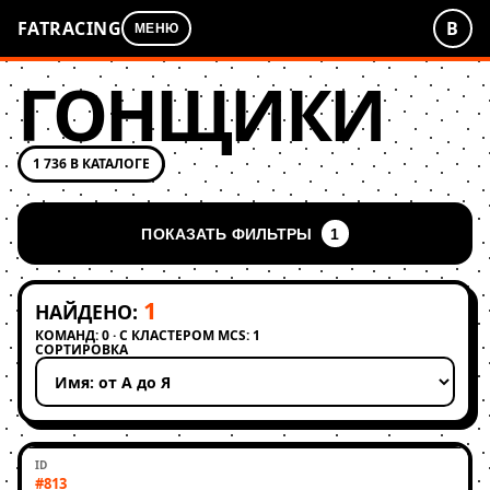
FATRACING
В
МЕНЮ
ГОНЩИКИ
1 736 В КАТАЛОГЕ
ПОКАЗАТЬ ФИЛЬТРЫ
1
1
НАЙДЕНО:
КОМАНД: 0 · С КЛАСТЕРОМ MCS: 1
СОРТИРОВКА
Применить сортировку
#813