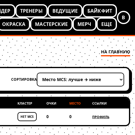
ЙДЕР
ТРЕНЕРЫ
ВЕДУЩИЕ
БАЙКФИТ
В
ОКРАСКА
МАСТЕРСКИЕ
МЕРЧ
ЕЩЕ
НА ГЛАВНУЮ
СОРТИРОВКА
Применить сортировку
КЛАСТЕР
ОЧКИ
МЕСТО
ССЫЛКИ
0
0
НЕТ MCS
ПРОФИЛЬ