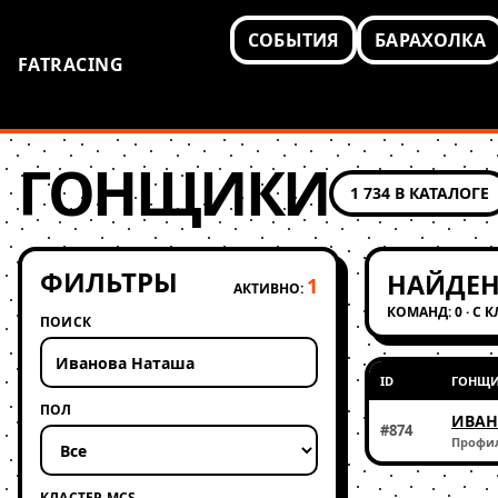
СОБЫТИЯ
БАРАХОЛКА
FATRACING
ГОНЩИКИ
1 734 В КАТАЛОГЕ
ФИЛЬТРЫ
НАЙДЕН
1
АКТИВНО:
КОМАНД: 0 · С 
ПОИСК
ID
ГОНЩ
ПОЛ
ИВАН
#874
Профи
КЛАСТЕР MCS