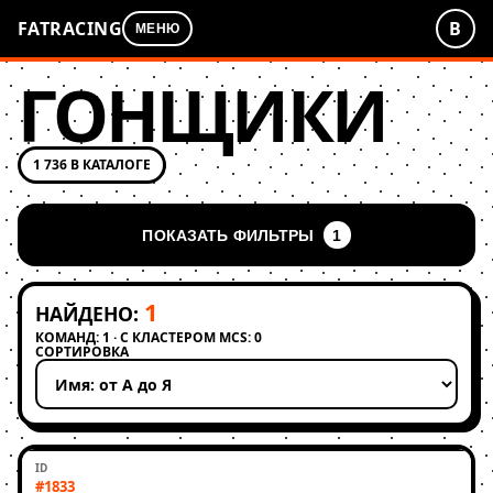
FATRACING
В
МЕНЮ
ГОНЩИКИ
1 736 В КАТАЛОГЕ
ПОКАЗАТЬ ФИЛЬТРЫ
1
1
НАЙДЕНО:
КОМАНД: 1 · С КЛАСТЕРОМ MCS: 0
СОРТИРОВКА
Применить сортировку
#1833