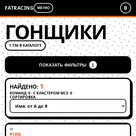
FATRACING
В
МЕНЮ
ГОНЩИКИ
1 736 В КАТАЛОГЕ
ПОКАЗАТЬ ФИЛЬТРЫ
1
1
НАЙДЕНО:
КОМАНД: 0 · С КЛАСТЕРОМ MCS: 0
СОРТИРОВКА
Применить сортировку
#1356