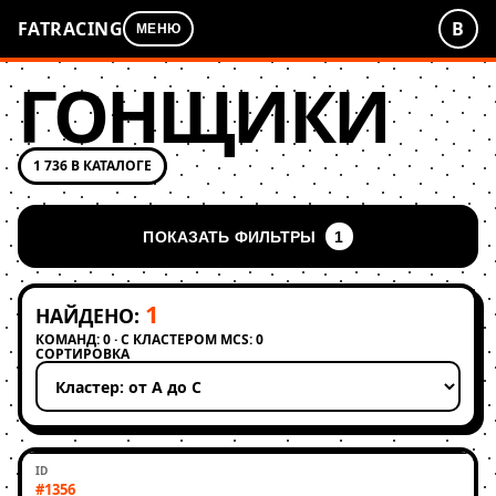
FATRACING
В
МЕНЮ
ГОНЩИКИ
1 736 В КАТАЛОГЕ
ПОКАЗАТЬ ФИЛЬТРЫ
1
1
НАЙДЕНО:
КОМАНД: 0 · С КЛАСТЕРОМ MCS: 0
СОРТИРОВКА
Применить сортировку
#1356