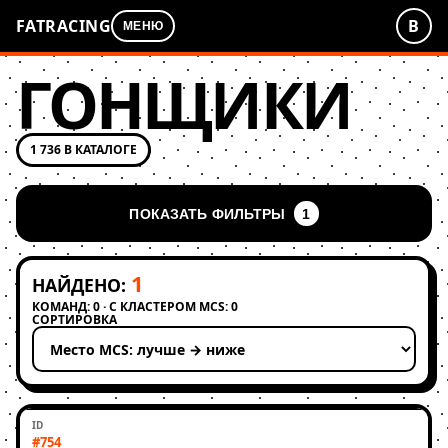
FATRACING
В
МЕНЮ
ГОНЩИКИ
1 736 В КАТАЛОГЕ
ПОКАЗАТЬ ФИЛЬТРЫ
1
1
НАЙДЕНО:
КОМАНД: 0 · С КЛАСТЕРОМ MCS: 0
СОРТИРОВКА
Применить сортировку
#754