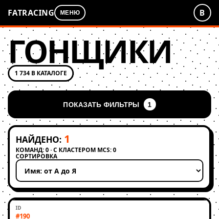
FATRACING
В
МЕНЮ
ГОНЩИКИ
1 734 В КАТАЛОГЕ
ПОКАЗАТЬ ФИЛЬТРЫ
1
1
НАЙДЕНО:
КОМАНД: 0 · С КЛАСТЕРОМ MCS: 0
СОРТИРОВКА
Применить сортировку
#190