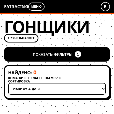
FATRACING
В
МЕНЮ
ГОНЩИКИ
1 736 В КАТАЛОГЕ
ПОКАЗАТЬ ФИЛЬТРЫ
1
0
НАЙДЕНО:
КОМАНД: 0 · С КЛАСТЕРОМ MCS: 0
СОРТИРОВКА
Применить сортировку