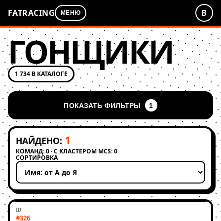
FATRACING
В
МЕНЮ
ГОНЩИКИ
1 734 В КАТАЛОГЕ
ПОКАЗАТЬ ФИЛЬТРЫ
1
1
НАЙДЕНО:
КОМАНД: 0 · С КЛАСТЕРОМ MCS: 0
СОРТИРОВКА
Применить сортировку
#326