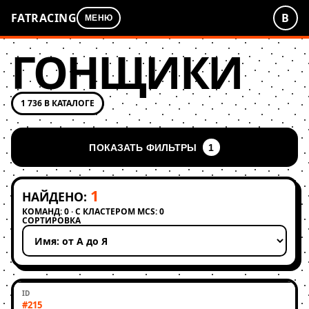
FATRACING
В
МЕНЮ
ГОНЩИКИ
1 736 В КАТАЛОГЕ
ПОКАЗАТЬ ФИЛЬТРЫ
1
1
НАЙДЕНО:
КОМАНД: 0 · С КЛАСТЕРОМ MCS: 0
СОРТИРОВКА
Применить сортировку
#215