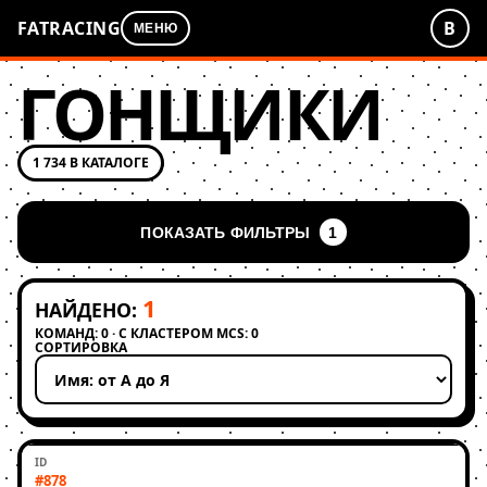
FATRACING
В
МЕНЮ
ГОНЩИКИ
1 734 В КАТАЛОГЕ
ПОКАЗАТЬ ФИЛЬТРЫ
1
1
НАЙДЕНО:
КОМАНД: 0 · С КЛАСТЕРОМ MCS: 0
СОРТИРОВКА
Применить сортировку
#878