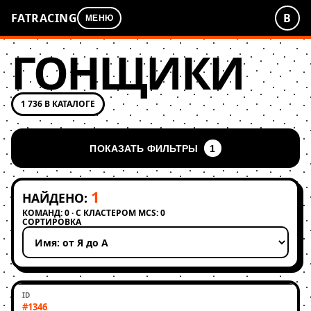
FATRACING
В
МЕНЮ
ГОНЩИКИ
1 736 В КАТАЛОГЕ
ПОКАЗАТЬ ФИЛЬТРЫ
1
1
НАЙДЕНО:
КОМАНД: 0 · С КЛАСТЕРОМ MCS: 0
СОРТИРОВКА
Применить сортировку
#1346