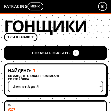
FATRACING
В
МЕНЮ
ГОНЩИКИ
1 734 В КАТАЛОГЕ
ПОКАЗАТЬ ФИЛЬТРЫ
1
1
НАЙДЕНО:
КОМАНД: 0 · С КЛАСТЕРОМ MCS: 0
СОРТИРОВКА
Применить сортировку
#207