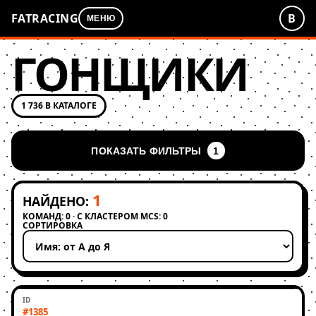
FATRACING
В
МЕНЮ
ГОНЩИКИ
1 736 В КАТАЛОГЕ
ПОКАЗАТЬ ФИЛЬТРЫ
1
1
НАЙДЕНО:
КОМАНД: 0 · С КЛАСТЕРОМ MCS: 0
СОРТИРОВКА
Применить сортировку
#1385