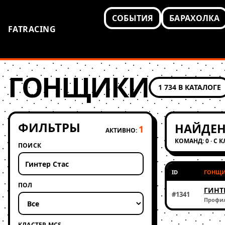
СОБЫТИЯ
БАРАХОЛКА
FATRACING
ГОНЩИКИ
1 734 В КАТАЛОГЕ
ФИЛЬТРЫ
НАЙДЕН
1
АКТИВНО:
КОМАНД: 0 · С 
ПОИСК
ID
ГОНЩ
ПОЛ
ГИНТ
#1341
Профи
КЛАСТЕР MCS