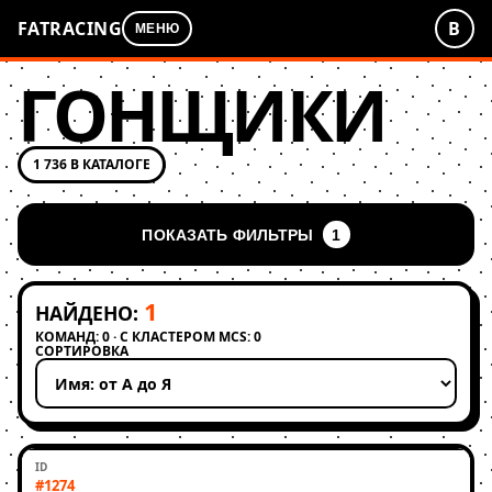
FATRACING
В
МЕНЮ
ГОНЩИКИ
1 736 В КАТАЛОГЕ
ПОКАЗАТЬ ФИЛЬТРЫ
1
1
НАЙДЕНО:
КОМАНД: 0 · С КЛАСТЕРОМ MCS: 0
СОРТИРОВКА
Применить сортировку
#1274