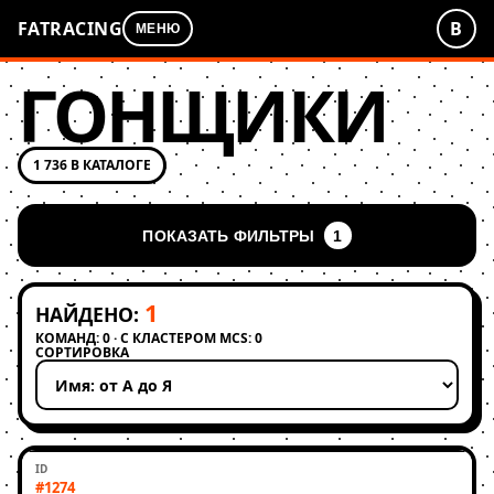
FATRACING
В
МЕНЮ
ГОНЩИКИ
1 736 В КАТАЛОГЕ
ПОКАЗАТЬ ФИЛЬТРЫ
1
1
НАЙДЕНО:
КОМАНД: 0 · С КЛАСТЕРОМ MCS: 0
СОРТИРОВКА
Применить сортировку
#1274