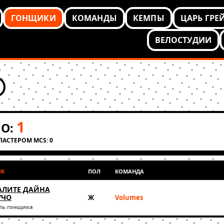
ГОНЩИКИ
КОМАНДЫ
КЕМПЫ
ЦАРЬ ГРЕ
ВЕЛОСТУДИИ
1
О:
КЛАСТЕРОМ MCS: 0
ИК
ПОЛ
КОМАНДА
АЛИТЕ ДАЙНА
УЧО
Ж
Volumes
ль гонщика