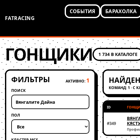
СОБЫТИЯ
БАРАХОЛКА
FATRACING
ГОНЩИКИ
1 734 В КАТАЛОГЕ
ФИЛЬТРЫ
НАЙДЕН
1
АКТИВНО:
КОМАНД: 1 · С 
ПОИСК
ID
ГОНЩ
ПОЛ
ВЯНГ
КЯСТ
#349
Профи
КЛАСТЕР MCS