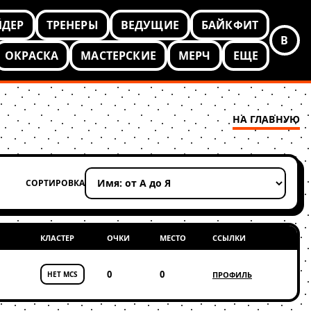
ЙДЕР
ТРЕНЕРЫ
ВЕДУЩИЕ
БАЙКФИТ
В
ОКРАСКА
МАСТЕРСКИЕ
МЕРЧ
ЕЩЕ
НА ГЛАВНУЮ
СОРТИРОВКА
Применить сортировку
КЛАСТЕР
ОЧКИ
МЕСТО
ССЫЛКИ
0
0
НЕТ MCS
ПРОФИЛЬ