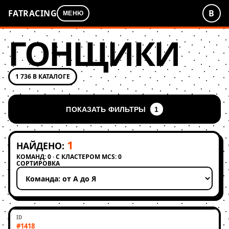
FATRACING
В
МЕНЮ
ГОНЩИКИ
1 736 В КАТАЛОГЕ
ПОКАЗАТЬ ФИЛЬТРЫ
1
1
НАЙДЕНО:
КОМАНД: 0 · С КЛАСТЕРОМ MCS: 0
СОРТИРОВКА
Применить сортировку
#1418