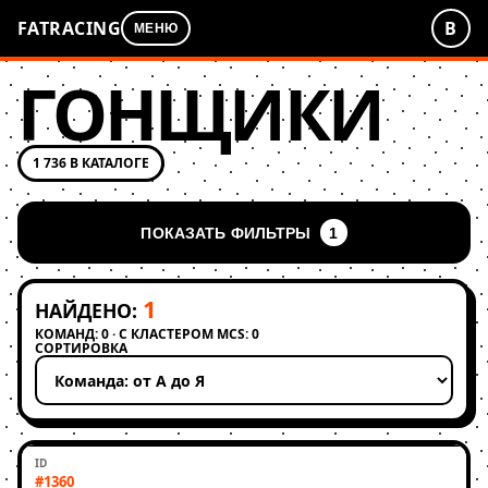
FATRACING
В
МЕНЮ
ГОНЩИКИ
1 736 В КАТАЛОГЕ
ПОКАЗАТЬ ФИЛЬТРЫ
1
1
НАЙДЕНО:
КОМАНД: 0 · С КЛАСТЕРОМ MCS: 0
СОРТИРОВКА
Применить сортировку
#1360