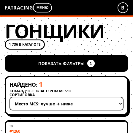
FATRACING
В
МЕНЮ
ГОНЩИКИ
1 736 В КАТАЛОГЕ
ПОКАЗАТЬ ФИЛЬТРЫ
1
1
НАЙДЕНО:
КОМАНД: 0 · С КЛАСТЕРОМ MCS: 0
СОРТИРОВКА
Применить сортировку
#1260