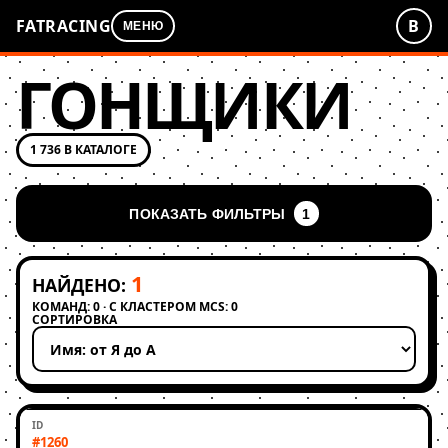
FATRACING
В
МЕНЮ
ГОНЩИКИ
1 736 В КАТАЛОГЕ
ПОКАЗАТЬ ФИЛЬТРЫ
1
1
НАЙДЕНО:
КОМАНД: 0 · С КЛАСТЕРОМ MCS: 0
СОРТИРОВКА
Применить сортировку
#1260