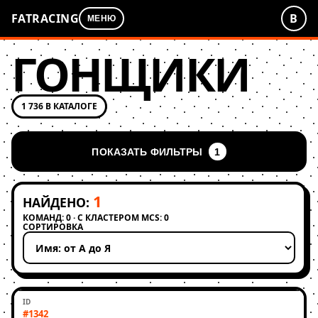
FATRACING
В
МЕНЮ
ГОНЩИКИ
1 736 В КАТАЛОГЕ
ПОКАЗАТЬ ФИЛЬТРЫ
1
1
НАЙДЕНО:
КОМАНД: 0 · С КЛАСТЕРОМ MCS: 0
СОРТИРОВКА
Применить сортировку
#1342