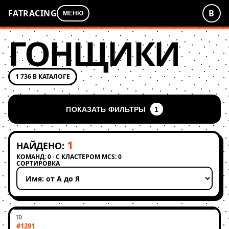
FATRACING
В
МЕНЮ
ГОНЩИКИ
1 736 В КАТАЛОГЕ
ПОКАЗАТЬ ФИЛЬТРЫ
1
1
НАЙДЕНО:
КОМАНД: 0 · С КЛАСТЕРОМ MCS: 0
СОРТИРОВКА
Применить сортировку
#1291