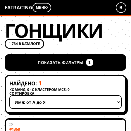
FATRACING
В
МЕНЮ
ГОНЩИКИ
1 734 В КАТАЛОГЕ
ПОКАЗАТЬ ФИЛЬТРЫ
1
1
НАЙДЕНО:
КОМАНД: 0 · С КЛАСТЕРОМ MCS: 0
СОРТИРОВКА
Применить сортировку
#1368