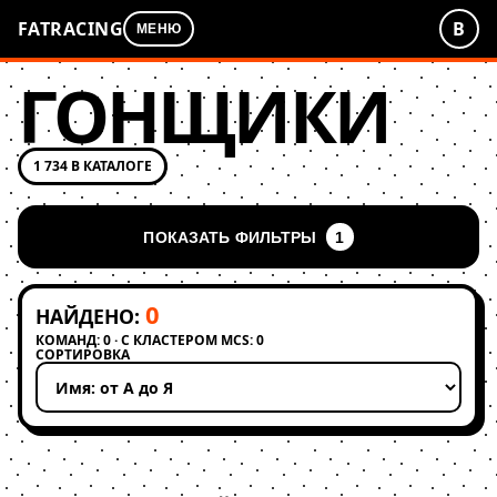
FATRACING
В
МЕНЮ
ГОНЩИКИ
1 734 В КАТАЛОГЕ
ПОКАЗАТЬ ФИЛЬТРЫ
1
0
НАЙДЕНО:
КОМАНД: 0 · С КЛАСТЕРОМ MCS: 0
СОРТИРОВКА
Применить сортировку