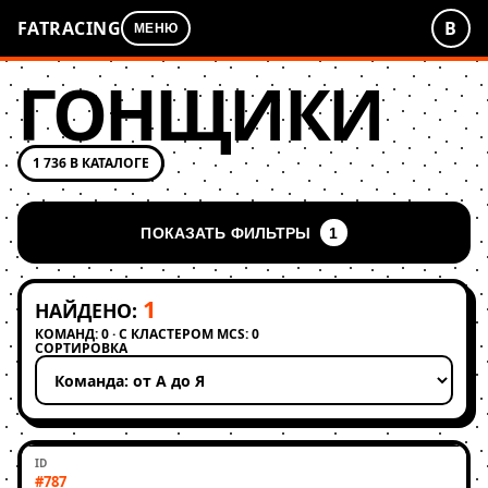
FATRACING
В
МЕНЮ
ГОНЩИКИ
1 736 В КАТАЛОГЕ
ПОКАЗАТЬ ФИЛЬТРЫ
1
1
НАЙДЕНО:
КОМАНД: 0 · С КЛАСТЕРОМ MCS: 0
СОРТИРОВКА
Применить сортировку
#787