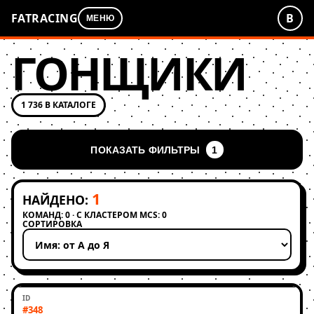
FATRACING
В
МЕНЮ
ГОНЩИКИ
1 736 В КАТАЛОГЕ
ПОКАЗАТЬ ФИЛЬТРЫ
1
1
НАЙДЕНО:
КОМАНД: 0 · С КЛАСТЕРОМ MCS: 0
СОРТИРОВКА
Применить сортировку
#348