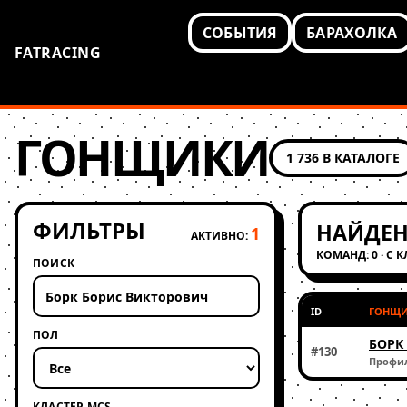
СОБЫТИЯ
БАРАХОЛКА
FATRACING
ГОНЩИКИ
1 736 В КАТАЛОГЕ
ФИЛЬТРЫ
НАЙДЕН
1
АКТИВНО:
КОМАНД: 0 · С 
ПОИСК
ID
ГОНЩ
ПОЛ
БОРК
#130
Профи
КЛАСТЕР MCS