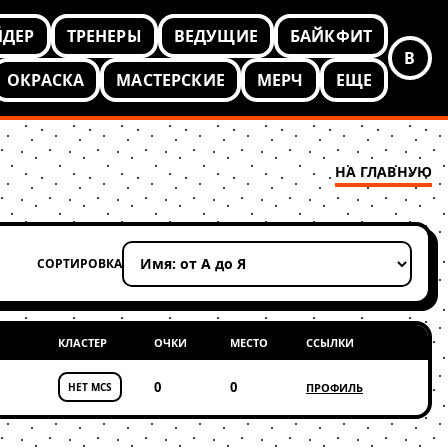
ЙДЕР
ТРЕНЕРЫ
ВЕДУЩИЕ
БАЙКФИТ
В
ОКРАСКА
МАСТЕРСКИЕ
МЕРЧ
ЕЩЕ
НА ГЛАВНУЮ
СОРТИРОВКА
Применить сортировку
КЛАСТЕР
ОЧКИ
МЕСТО
ССЫЛКИ
0
0
НЕТ MCS
ПРОФИЛЬ