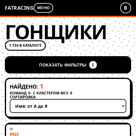
FATRACING
В
МЕНЮ
ГОНЩИКИ
1 734 В КАТАЛОГЕ
ПОКАЗАТЬ ФИЛЬТРЫ
1
1
НАЙДЕНО:
КОМАНД: 0 · С КЛАСТЕРОМ MCS: 0
СОРТИРОВКА
Применить сортировку
#923