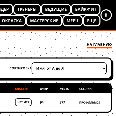
ЙДЕР
ТРЕНЕРЫ
ВЕДУЩИЕ
БАЙКФИТ
В
ОКРАСКА
МАСТЕРСКИЕ
МЕРЧ
ЕЩЕ
НА ГЛАВНУЮ
СОРТИРОВКА
Применить сортировку
КЛАСТЕР
ОЧКИ
МЕСТО
ССЫЛКИ
94
377
НЕТ MCS
ПРОФИЛЬ
MCS