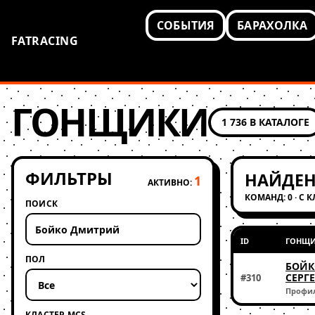
СОБЫТИЯ
БАРАХОЛКА
FATRACING
ГОНЩИКИ
1 736 В КАТАЛОГЕ
ФИЛЬТРЫ
НАЙДЕН
1
АКТИВНО:
КОМАНД: 0 · С 
ПОИСК
ID
ГОНЩ
ПОЛ
БОЙК
СЕРГ
#310
Профи
КЛАСТЕР MCS