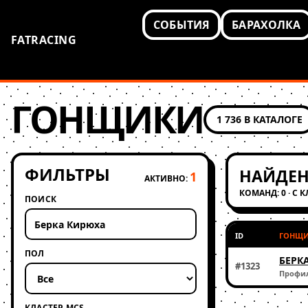
СОБЫТИЯ
БАРАХОЛКА
FATRACING
ГОНЩИКИ
1 736 В КАТАЛОГЕ
ФИЛЬТРЫ
НАЙДЕН
1
АКТИВНО:
КОМАНД: 0 · С 
ПОИСК
ID
ГОНЩ
ПОЛ
БЕРК
#1323
Профи
КЛАСТЕР MCS