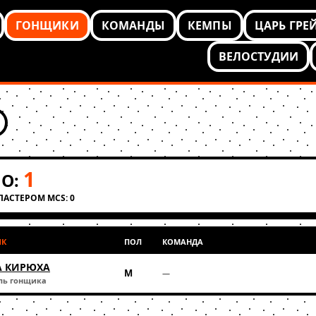
ГОНЩИКИ
КОМАНДЫ
КЕМПЫ
ЦАРЬ ГРЕ
ВЕЛОСТУДИИ
1
О:
КЛАСТЕРОМ MCS: 0
ИК
ПОЛ
КОМАНДА
А КИРЮХА
М
—
ль гонщика