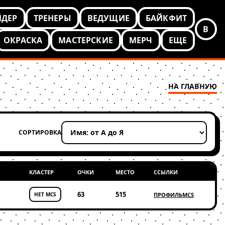
ЙДЕР
ТРЕНЕРЫ
ВЕДУЩИЕ
БАЙКФИТ
В
ОКРАСКА
МАСТЕРСКИЕ
МЕРЧ
ЕЩЕ
НА ГЛАВНУЮ
СОРТИРОВКА
Применить сортировку
КЛАСТЕР
ОЧКИ
МЕСТО
ССЫЛКИ
63
515
НЕТ MCS
ПРОФИЛЬ
MCS