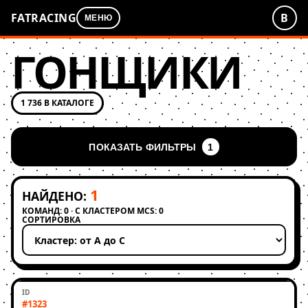
FATRACING
В
МЕНЮ
ГОНЩИКИ
1 736 В КАТАЛОГЕ
ПОКАЗАТЬ ФИЛЬТРЫ
1
1
НАЙДЕНО:
КОМАНД: 0 · С КЛАСТЕРОМ MCS: 0
СОРТИРОВКА
Применить сортировку
#1323