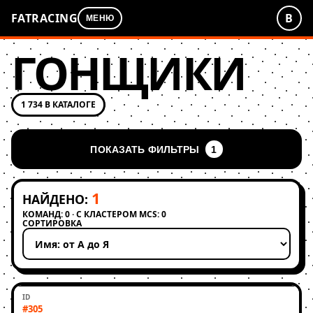
FATRACING
В
МЕНЮ
ГОНЩИКИ
1 734 В КАТАЛОГЕ
ПОКАЗАТЬ ФИЛЬТРЫ
1
1
НАЙДЕНО:
КОМАНД: 0 · С КЛАСТЕРОМ MCS: 0
СОРТИРОВКА
Применить сортировку
#305