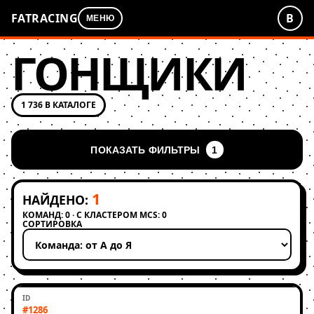
FATRACING
В
МЕНЮ
ГОНЩИКИ
1 736 В КАТАЛОГЕ
ПОКАЗАТЬ ФИЛЬТРЫ
1
1
НАЙДЕНО:
КОМАНД: 0 · С КЛАСТЕРОМ MCS: 0
СОРТИРОВКА
Применить сортировку
#1286