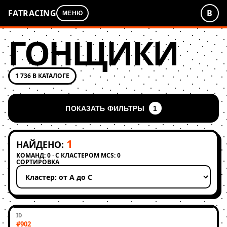
FATRACING
В
МЕНЮ
ГОНЩИКИ
1 736 В КАТАЛОГЕ
ПОКАЗАТЬ ФИЛЬТРЫ
1
1
НАЙДЕНО:
КОМАНД: 0 · С КЛАСТЕРОМ MCS: 0
СОРТИРОВКА
Применить сортировку
#902