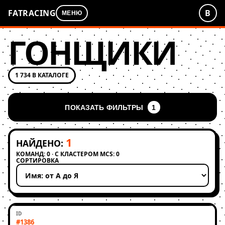
FATRACING
В
МЕНЮ
ГОНЩИКИ
1 734 В КАТАЛОГЕ
ПОКАЗАТЬ ФИЛЬТРЫ
1
1
НАЙДЕНО:
КОМАНД: 0 · С КЛАСТЕРОМ MCS: 0
СОРТИРОВКА
Применить сортировку
#1386