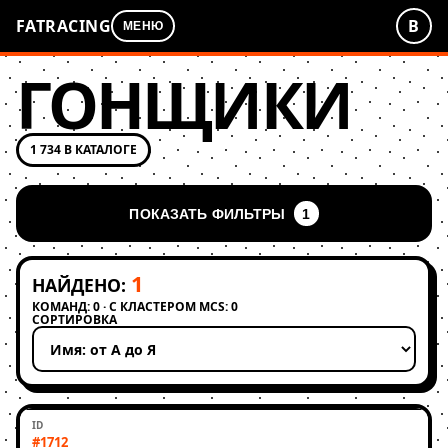
FATRACING
В
МЕНЮ
ГОНЩИКИ
1 734 В КАТАЛОГЕ
ПОКАЗАТЬ ФИЛЬТРЫ
1
1
НАЙДЕНО:
КОМАНД: 0 · С КЛАСТЕРОМ MCS: 0
СОРТИРОВКА
Применить сортировку
#1712