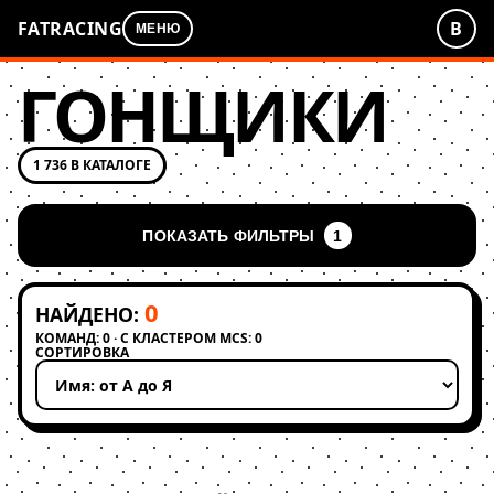
FATRACING
В
МЕНЮ
ГОНЩИКИ
1 736 В КАТАЛОГЕ
ПОКАЗАТЬ ФИЛЬТРЫ
1
0
НАЙДЕНО:
КОМАНД: 0 · С КЛАСТЕРОМ MCS: 0
СОРТИРОВКА
Применить сортировку