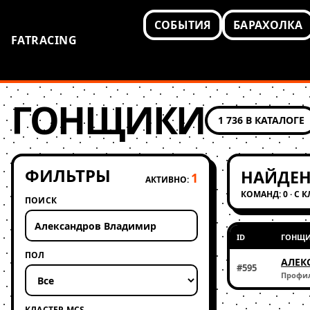
СОБЫТИЯ
БАРАХОЛКА
FATRACING
ГОНЩИКИ
1 736 В КАТАЛОГЕ
ФИЛЬТРЫ
НАЙДЕН
1
АКТИВНО:
КОМАНД: 0 · С 
ПОИСК
ID
ГОНЩ
ПОЛ
АЛЕК
#595
Профи
КЛАСТЕР MCS