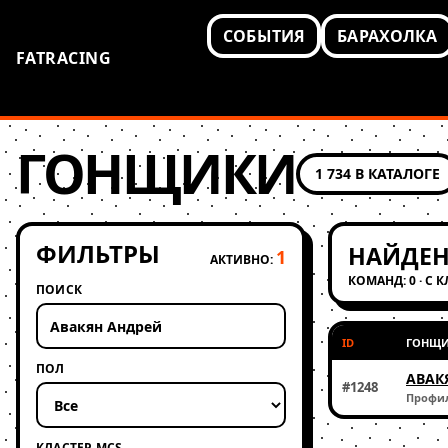
СОБЫТИЯ
БАРАХОЛКА
FATRACING
ГОНЩИКИ
1 734 В КАТАЛОГЕ
ФИЛЬТРЫ
НАЙДЕН
1
АКТИВНО:
КОМАНД: 0 · С 
ПОИСК
ID
ГОНЩ
ПОЛ
АВАК
#1248
Профи
КЛАСТЕР MCS